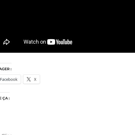
AGER :
Facebook
X
E ÇA :