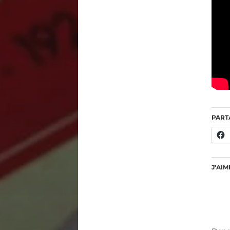
PART
J’AIM